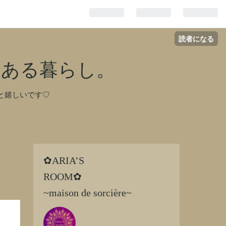
読者になる
のある暮らし。
と嬉しいです♡
✿ARIA’S
ROOM✿
~maison de sorcière~