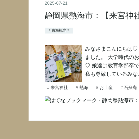
2025
-
07
-
21
静岡県熱海市：【来宮神
＊東海観光＊
みなさまこんにちは♡
ました。 大学時代の
♡ 娘達は教育学部卒
私も尊敬しているみな
#
来宮神社
#
熱海
#
お土産
#
石舟庵