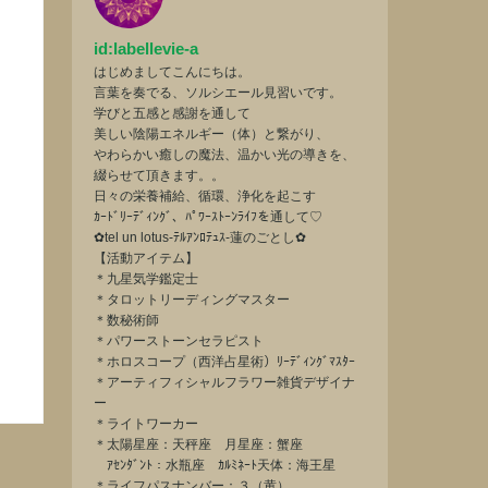
id:labellevie-a
はじめましてこんにちは。
言葉を奏でる、ソルシエール見習いです。
学びと五感と感謝を通して
美しい陰陽エネルギー（体）と繋がり、
やわらかい癒しの魔法、温かい光の導きを、
綴らせて頂きます。。
日々の栄養補給、循環、浄化を起こす
ｶｰﾄﾞﾘｰﾃﾞｨﾝｸﾞ、ﾊﾟﾜｰｽﾄｰﾝﾗｲﾌを通して♡
✿tel un lotus-ﾃﾙｱﾝﾛﾃｭｽ-蓮のごとし✿
【活動アイテム】
＊九星気学鑑定士
＊タロットリーディングマスター
＊数秘術師
＊パワーストーンセラピスト
＊ホロスコープ（西洋占星術）ﾘｰﾃﾞｨﾝｸﾞﾏｽﾀｰ
＊アーティフィシャルフラワー雑貨デザイナ
ー
＊ライトワーカー
＊太陽星座：天秤座 月星座：蟹座
ｱｾﾝﾀﾞﾝﾄ：水瓶座 ｶﾙﾐﾈｰﾄ天体：海王星
＊ライフパスナンバー：３（黄）