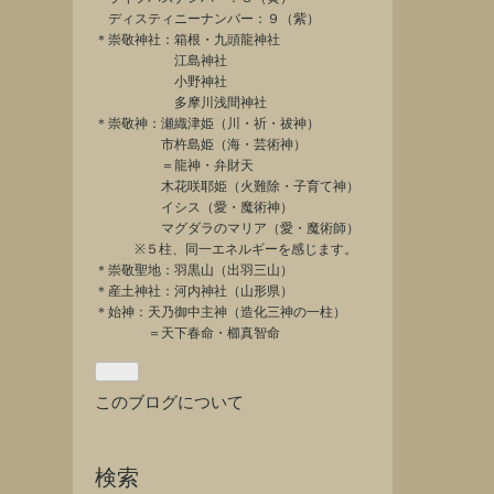
ディスティニーナンバー：９（紫）
＊崇敬神社：箱根・九頭龍神社
江島神社
小野神社
多摩川浅間神社
＊崇敬神：瀬織津姫（川・祈・祓神）
市杵島姫（海・芸術神）
＝龍神・弁財天
木花咲耶姫（火難除・子育て神）
イシス（愛・魔術神）
マグダラのマリア（愛・魔術師）
※５柱、同一エネルギーを感じます。
＊崇敬聖地：羽黒山（出羽三山）
＊産土神社：河内神社（山形県）
＊始神：天乃御中主神（造化三神の一柱）
＝天下春命・櫛真智命
このブログについて
検索