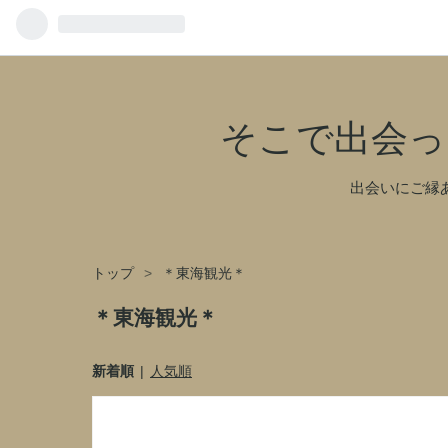
そこで出会っ
出会いにご縁
トップ
>
＊東海観光＊
＊東海観光＊
新着順
人気順